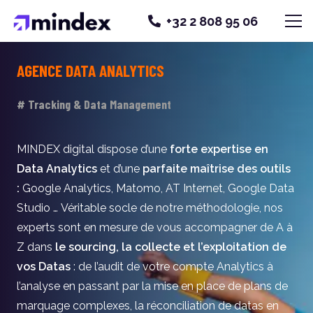
+32 2 808 95 06
AGENCE DATA ANALYTICS
# Tracking & Data Management
MINDEX digital dispose d’une
forte expertise en
Data Analytics
et d’une
parfaite maîtrise des outils
:
Google Analytics, Matomo, AT Internet, Google Data
Studio … Véritable socle de notre méthodologie, nos
experts sont en mesure de vous accompagner de A à
Z dans
le sourcing, la collecte et l’exploitation de
vos Datas
: de l’audit de votre compte Analytics à
l’analyse en passant par la mise en place de plans de
marquage complexes, la réconciliation de datas en