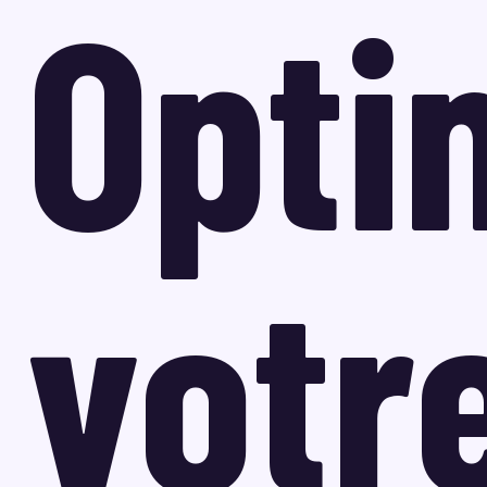
Opti
votr