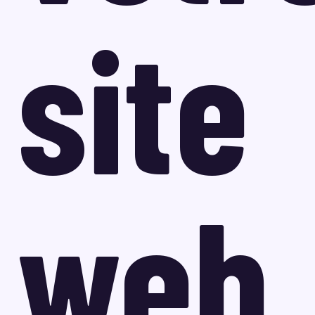
site
web