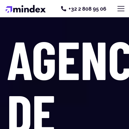
+32 2 808 95 06
AGEN
DE