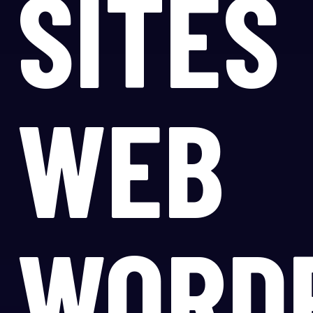
SITES
WEB
WORD