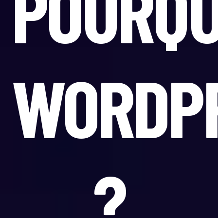
POURQU
WORDP
?