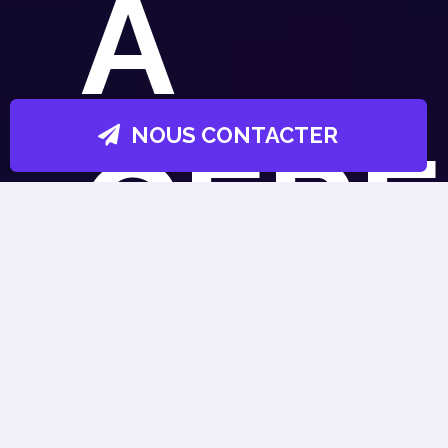
À
NOUS CONTACTER
GÉRE
le tableau de bord dorsal de wordpress peut être
comme vous le souhaitez. il est facile à utiliser po
débutants.