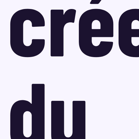
cré
du