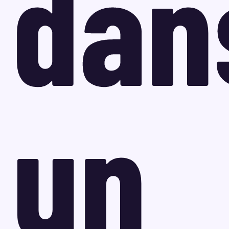
dan
un