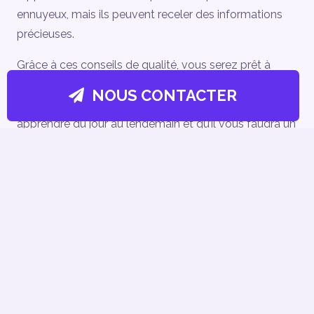
ennuyeux, mais ils peuvent receler des informations
précieuses.
Grâce à ces conseils de qualité, vous serez prêt à
vous attaquer à votre contenu de niche en un rien de
NOUS CONTACTER
temps. N’oubliez pas que vous ne pourrez pas tout
apprendre du jour au lendemain et qu’il vous faudra un
certain temps avant de pouvoir vous considérer
comme une autorité dans le secteur. Mais il n’y a pas
lieu de se décourager : vous pouvez vous faire une
place dans le secteur dès maintenant en adoptant la
bonne approche. Pour toute information
complémentaire, n’hésitez pas à contacter Notre
agence
mindex.