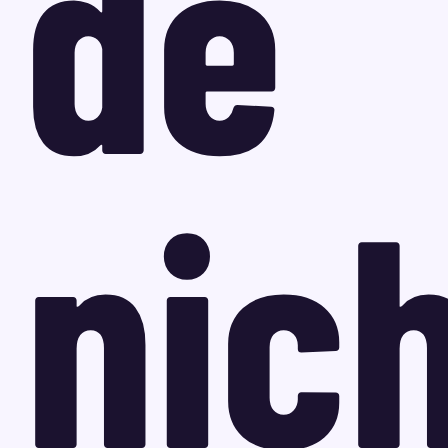
de
nic