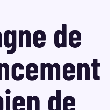
gne de
encement
ien de