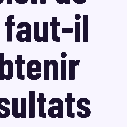
faut-il
btenir
sultats