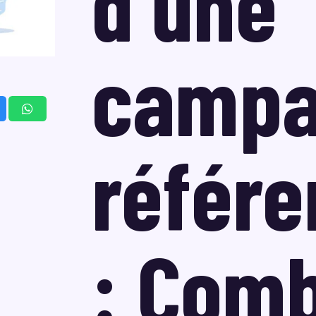
d’une
campa
référ
: Comb