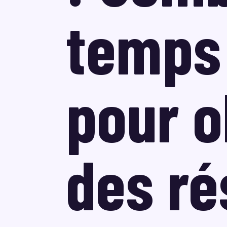
temps 
pour o
des ré