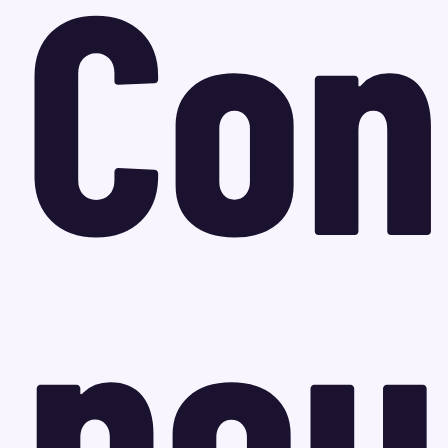
Con
pou