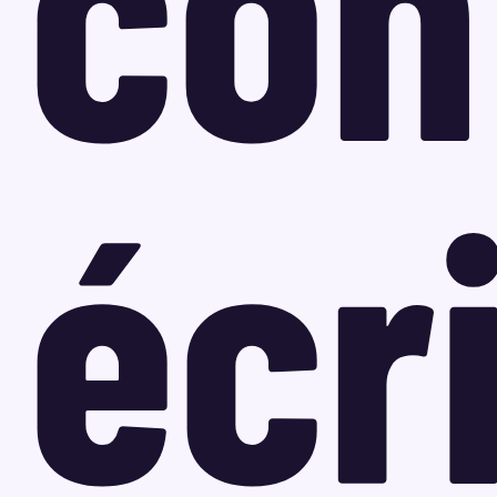
con
écri