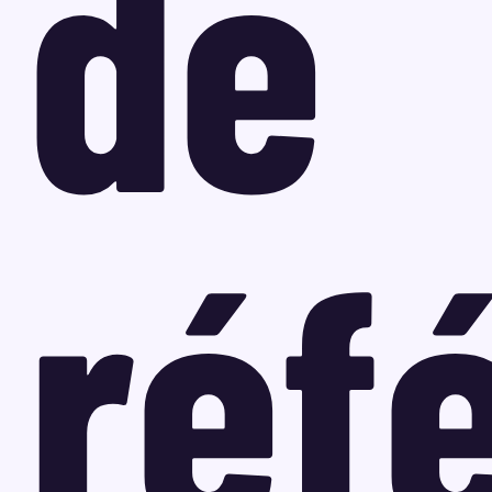
de
réf