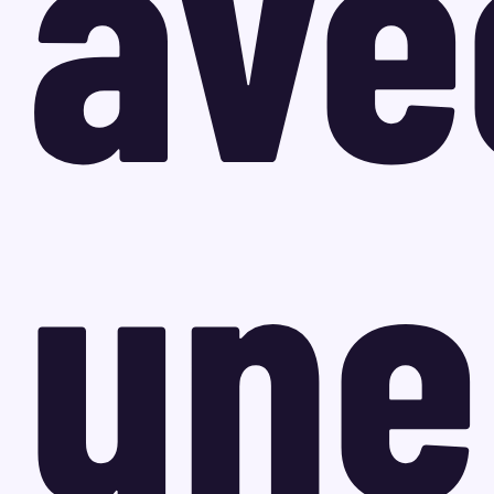
ave
une