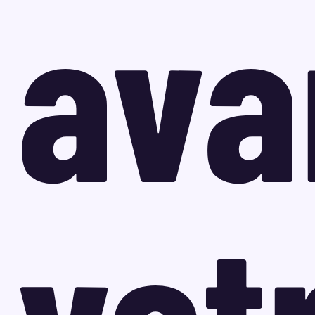
ava
vot